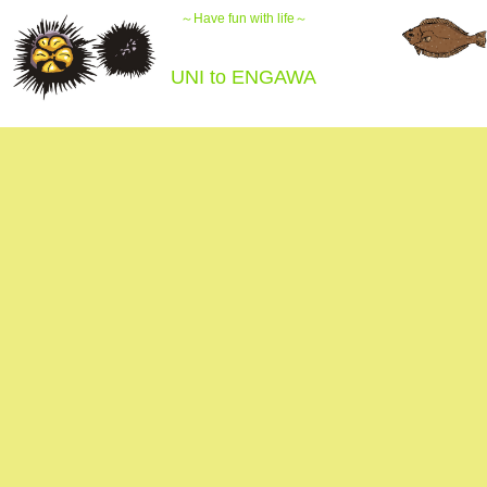
～Have fun with life～
UNI to ENGAWA