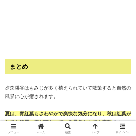
まとめ
夕森渓谷はもみじが多く植えられていて散策すると自然の
風景に心が癒されます。
夏は、青紅葉もさわやかで爽快な気分になり、秋は紅葉が
とても綺麗、雪が積もっている景色もとても素敵
です。
竜神の滝のマイナスイオンで癒されてくださいね。
メニュー
ホーム
検索
トップ
サイドバー