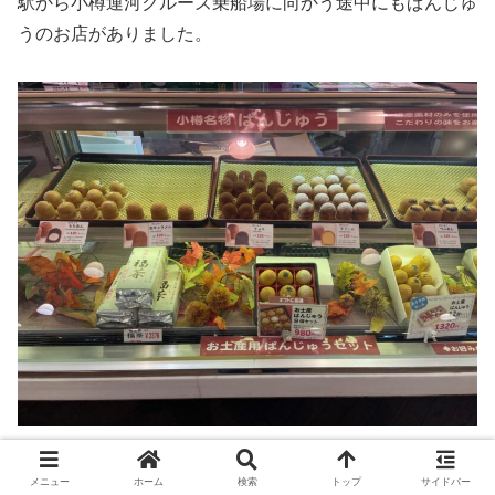
駅から小樽運河クルーズ乗船場に向かう途中にもぱんじゅ
うのお店がありました。
あとがき
メニュー
ホーム
検索
トップ
サイドバー