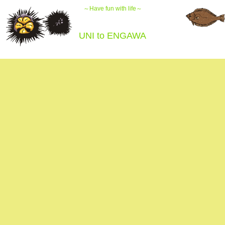
～Have fun with life～
UNI to ENGAWA