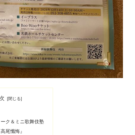
次
トーク＆ミニ歌舞伎塾
『高尾懺悔』