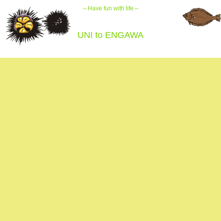
～Have fun with life～
UNI to ENGAWA