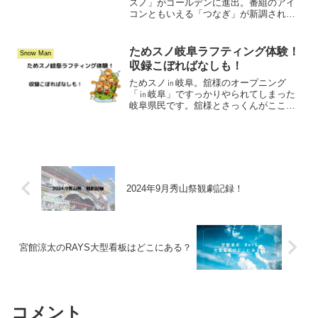
スノ」がゴールデンに進出。番組のアイ
コンともいえる「つなぎ」が新調され、
メンバーは不満げな雰囲気を醸し出しつ
つ、きごこちのよさに満足の様子。さて
そのお値段はいくら？
ためスノ岐阜ラフティング体験！
Snow Man
収録こぼればなしも！
ためスノ㏌岐阜。舘様のオープニング
「㏌岐阜」ですっかりやられてしまった
岐阜県民です。舘様とさっくんがここを
通って、ラフティング体験へ行ったんだ
なぁと思うとそれだけでワクワク。撮影
の時の話も聞けたのでご覧ください。
2024年9月秀山祭観劇記録！
宮館涼太のRAYS大型看板はどこにある？
コメント