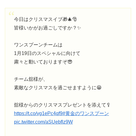
今日はクリスマスイブ🎁🎄🎅
皆様いかがお過ごしですか？✨
ワンスプーンチームは
1月19日のスペシャルに向けて
粛々と動いておりますぞ😎
チーム舘様が、
素敵なクリスマスを過ごせますように😁
舘様からのクリスマスプレゼントを添えて🥄
https://t.co/vg1ePc4qf9
#黄金のワンスプーン
pic.twitter.com/aSUebflz9W