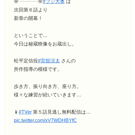
🌸┈┈┈┈🌸
#フジ大奥
は
次回第６話より
新章の開幕！
ということで…
今日は秘蔵映像をお蔵出し。
松平定信役
#宮舘涼太
さんの
所作指導の模様です。
歩き方、振り向き方、座り方。
様々な練習が続いていきます…
📱
#TVer
第５話見逃し無料配信は…
pic.twitter.com/xV7WDHBYfC