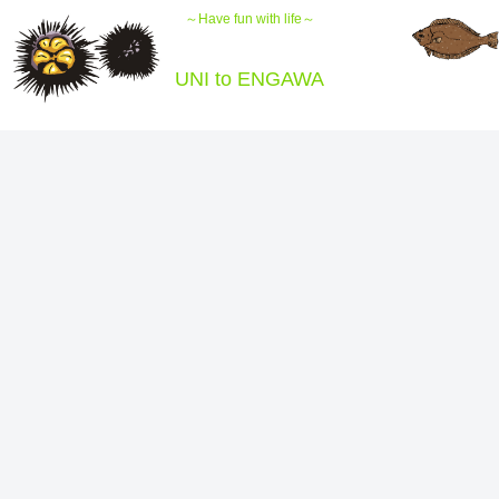
～Have fun with life～
UNI to ENGAWA