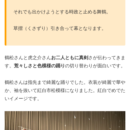
それでも出かけようとする時政と止める舞鶴。
草摺（くさずり）
引き合って幕となります。
鶴松さんと虎之介さん
お二人ともに真剣
さが伝わってきま
す。
荒々しさと色模様の踊り
の切り替わりが面白いです。
鶴松さんは指先まで綺麗な踊りでした。衣装が綺麗で華や
か、袖を抜いて紅白市松模様になりました。紅白でめでた
いイメージです。