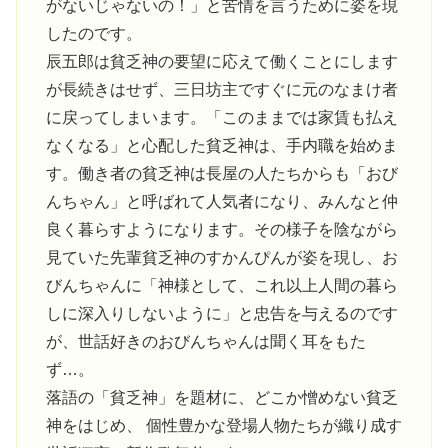
がないじゃないの！」と苦情を言うために姿を現
したのです。
辰五郎は貧乏神の要望に応えて働くことにします
が長続きはせず、三日坊主ですぐに元のなまけ者
に戻ってしまいます。「このままでは家賃も払え
なくなる」と心配した貧乏神は、手内職を始めま
す。働き者の貧乏神は長屋の人たちからも「おび
んちゃん」と呼ばれて人気者になり、みんなと仲
良く暮らすようになります。その様子を陰ながら
見ていた先輩貧乏神のすかんぴんが姿を現し、お
びんちゃんに「神様として、これ以上人間の暮ら
しに深入りしないように」と忠告を与えるのです
が、世話好きのおびんちゃんは聞く耳をもた
ず…。
落語の「貧乏神」を題材に、どこか憎めない貧乏
神をはじめ、 個性豊かな登場人物たちが織り成す