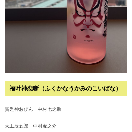
福叶神恋噺（ふくかなうかみのこいばな）
貧乏神おびん 中村七之助
大工辰五郎 中村虎之介