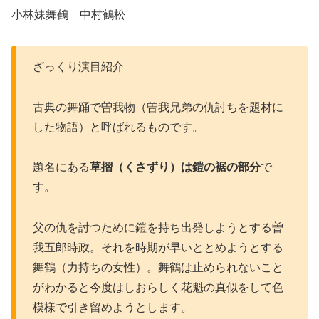
小林妹舞鶴 中村鶴松
ざっくり演目紹介
古典の舞踊で曽我物（曽我兄弟の仇討ちを題材に
した物語）と呼ばれるものです。
題名にある
草摺（くさずり）は鎧の裾の部分
で
す。
父の仇を討つために鎧を持ち出発しようとする曽
我五郎時政。それを時期が早いととめようとする
舞鶴（力持ちの女性）。舞鶴は止められないこと
がわかると今度はしおらしく花魁の真似をして色
模様で引き留めようとします。