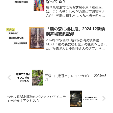
なってる？
岐阜県瑞浪市にある芝居小屋「相生座」
は、こけら落とし公演の際に市川猿翁さ
んが、実際に相生座にある水槽を使って
『鯉つかみ』を演じた場所、また中村勘
三郎さんの襲名披露公演が行われた場所
でもある相生座の収容人数、駐車場や歴
「朧の森に棲む鬼」2024.12新橋
歌舞伎
史などについて紹介します。
演舞場観劇記録
2024年12月新橋演舞場公演の歌舞伎
NEXT「朧の森に棲む鬼」の観劇をしまし
た。松也さんと幸四郎さんのダブルキャ
ストということで、当初幸四郎さんのラ
イのみを観る予定でしたが、流れてくる
エックスの評判が凄くて、これは幸四郎
ライ、松也ライ両方...
三森山（恵那市）のイワカガミ 2024年5
月
ホテル庵ANN築地のパジャマやアメニテ
ィを紹介！アクセスも